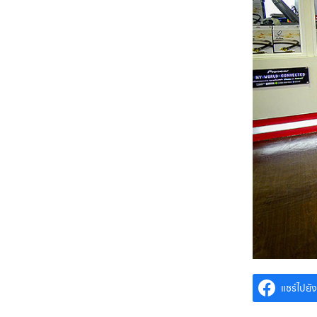
แชร์ไปย