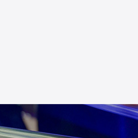
Search
Search
for: