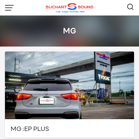
Skip
to
content
MG
MG :EP PLUS