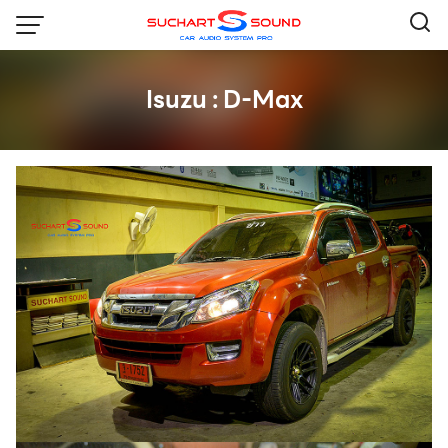
Skip
to
content
Isuzu : D-Max