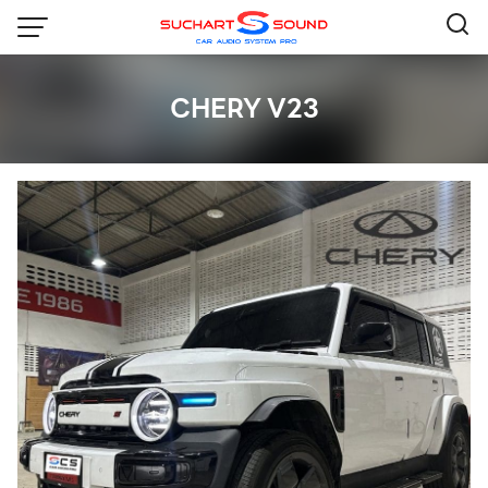
Skip
to
content
CHERY V23