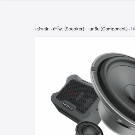
Skip
to
content
หน้าหลัก
›
ลำโพง (Speaker)
›
แยกชิ้น (Component)
›
He