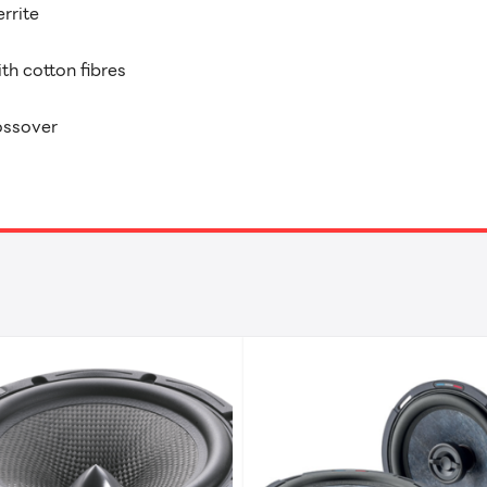
rrite
h cotton fibres
ossover
Search
Search
for: