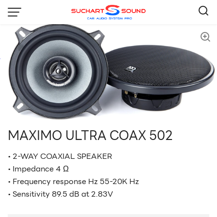
Skip
to
content
🔍
MAXIMO ULTRA COAX 502
• 2-WAY COAXIAL SPEAKER
• Impedance 4 Ω
• Frequency response Hz 55-20K Hz
• Sensitivity 89.5 dB at 2.83V