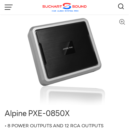
Skip
to
content
🔍
Alpine PXE-0850X
• 8 POWER OUTPUTS AND 12 RCA OUTPUTS