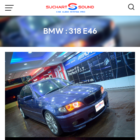
Skip
to
content
BMW : 318 E46