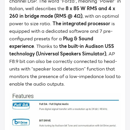
channel DSP. The word “Forza”, meaning “Power” in
Italian, well describes the
8 x 85 W RMS and 4 x
260 in bridge mode (RMS @ 4Ω)
, with an optimal
power to size ratio.
The integrated processor
is
equipped with a dedicated software and 7 pre-
configured presets for a
Plug & Sound
experience
. Thanks to
the built-in Audison USS
technology (Universal Speakers Simulator)
, AP
F8.9 bit can also be correctly connected to head-
units with “speaker load detection” function that
monitors the presence of a low-impedance load to
Search
Search
for:
enable the audio outputs.