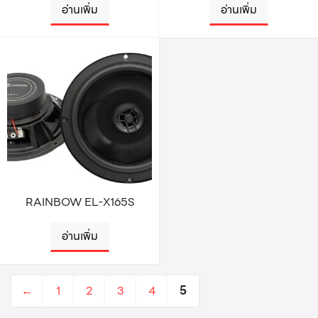
อ่านเพิ่ม
อ่านเพิ่ม
RAINBOW EL-X165S
อ่านเพิ่ม
←
1
2
3
4
5